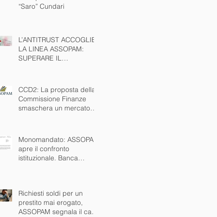
“Saro” Cundari
L’ANTITRUST ACCOGLIE
LA LINEA ASSOPAM:
SUPERARE IL
MONOMANDATO È
INTERESSE PUBBLICO
NAZIONALE
CCD2: La proposta della
Commissione Finanze
smaschera un mercato
nero che esiste da anni.
Ora via anche il
monomandato
Monomandato: ASSOPAM
apre il confronto
istituzionale. Banca
d’Italia disponibile al
tavolo
Richiesti soldi per un
prestito mai erogato,
ASSOPAM segnala il caso