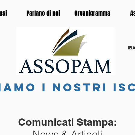
usi
Parlano di noi
Organigramma
A
IBA
iamo i nostri is
Comunicati Stampa:
News & Articoli