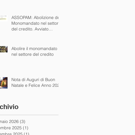
alle autorità
ASSOPAM: Abolizione del
Monomandato nel settore
del credito. Avviato
dialogo concreto con
istituzioni nazionali ed
europee
Abolire il monomandato
nel settore del credito
Nota di Auguri di Buon
Natale e Felice Anno 2025
chivio
naio 2026
(3)
3 post
embre 2025
(1)
1 post
embre 2025
(1)
1 post