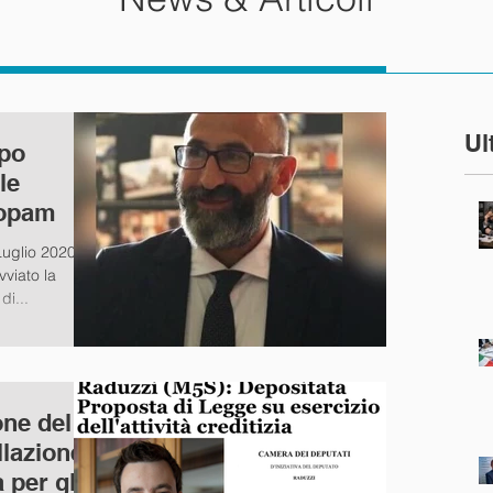
Ul
apo
le
sopam
uglio 2020 il
vviato la
di...
one del
lazione
 per gli