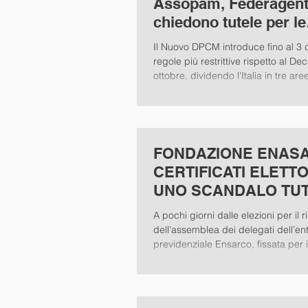
Assopam, Federagenti
chiedono tutele per le
categorie rappresenta
Il Nuovo DPCM introduce fino al 3
regole più restrittive rispetto al De
ottobre, dividendo l'Italia in tre aree
FONDAZIONE ENAS
CERTIFICATI ELETT
UNO SCANDALO TU
ITALIANO
A pochi giorni dalle elezioni per il 
dell’assemblea dei delegati dell’en
previdenziale Ensarco, fissata per i
settembre...