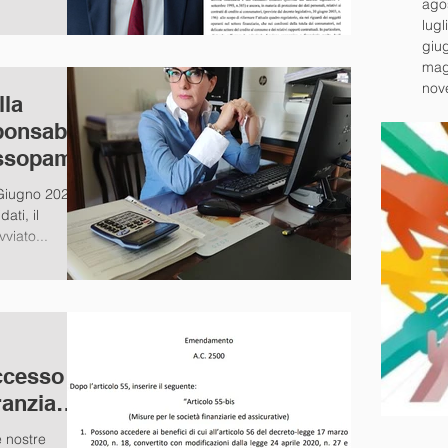
ago
lugl
giu
mag
nov
lla
ponsabile
ssopam
 Giugno 2020
ati, il
viato...
cesso al
ranzia
e nostre