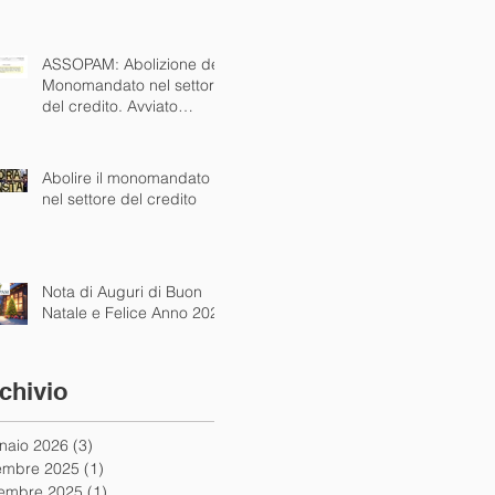
alle autorità
ASSOPAM: Abolizione del
Monomandato nel settore
del credito. Avviato
dialogo concreto con
istituzioni nazionali ed
europee
Abolire il monomandato
nel settore del credito
Nota di Auguri di Buon
Natale e Felice Anno 2025
chivio
naio 2026
(3)
3 post
embre 2025
(1)
1 post
embre 2025
(1)
1 post