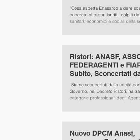
dia Aiuti a Iscritti.
“Cosa aspetta Enasarco a dare so
concreto ai propri iscritti, colpiti d
sanitari, economici e sociali della 
Ristori: ANASF, ASS
FEDERAGENTI e FIAR
Subito, Sconcertati d
del Governo
“Siamo sconcertati dalla cecità con 
Governo, nel Decreto Ristori, ha tr
categorie professionali degli Agenti 
Nuovo DPCM Anasf,