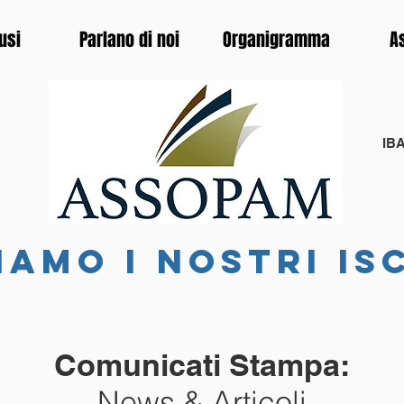
usi
Parlano di noi
Organigramma
A
IBA
iamo i nostri is
Comunicati Stampa:
News & Articoli