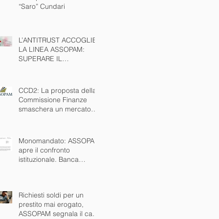
“Saro” Cundari
L’ANTITRUST ACCOGLIE
LA LINEA ASSOPAM:
SUPERARE IL
MONOMANDATO È
INTERESSE PUBBLICO
NAZIONALE
CCD2: La proposta della
Commissione Finanze
smaschera un mercato
nero che esiste da anni.
Ora via anche il
monomandato
Monomandato: ASSOPAM
apre il confronto
istituzionale. Banca
d’Italia disponibile al
tavolo
Richiesti soldi per un
prestito mai erogato,
ASSOPAM segnala il caso