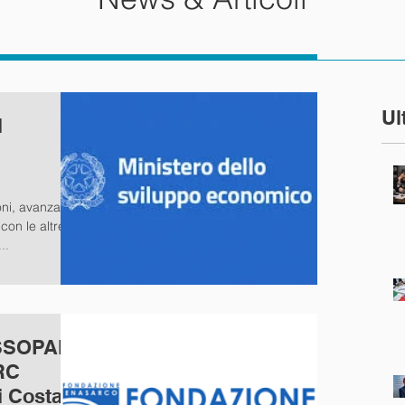
Ul
l
oni, avanzate
con le altre
..
ASSOPAM,
RC
i Costa: