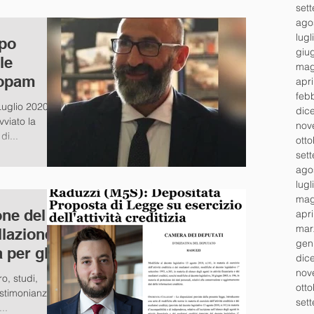
set
ago
lugl
apo
giu
le
mag
sopam
apr
feb
uglio 2020 il
dic
vviato la
nov
di...
ott
set
ago
lugl
mag
one del
apr
mar
lazione
gen
 per gli
dic
nov
ro, studi,
ott
testimonianze e
set
..