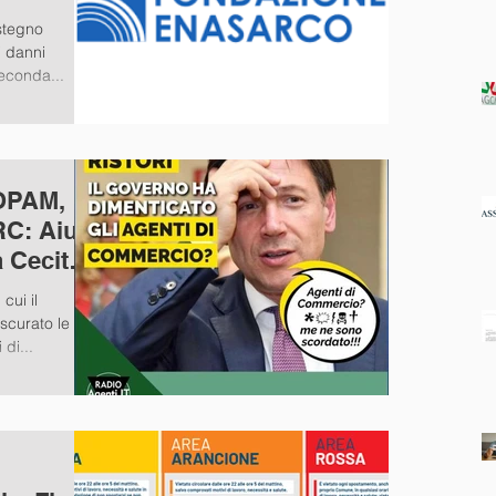
stegno
ai danni
seconda...
OPAM,
C: Aiuti
a Cecità
cui il
ascurato le
di...