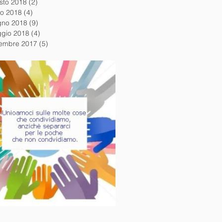
sto 2018
(2)
2 post
io 2018
(4)
4 post
gno 2018
(9)
9 post
gio 2018
(4)
4 post
embre 2017
(5)
5 post