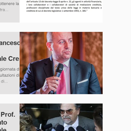
ottenere la
ra...
rancesco
le Credit
ch
 giornata di
ltazioni di
 di...
 Prof.
ato
le