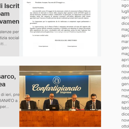
 Iscritti
ago
lugl
pam
apr
tivamente
dic
mag
istenze per
apr
tizia sociale
mar
ti...
gen
mag
apr
dic
nov
sarco,
ott
ea
gen
nov
i ieri, presso
mag
GIANATO a
apr
er...
feb
dic
nov
ott