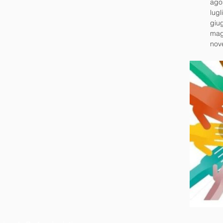
ago
lugl
giu
mag
nov