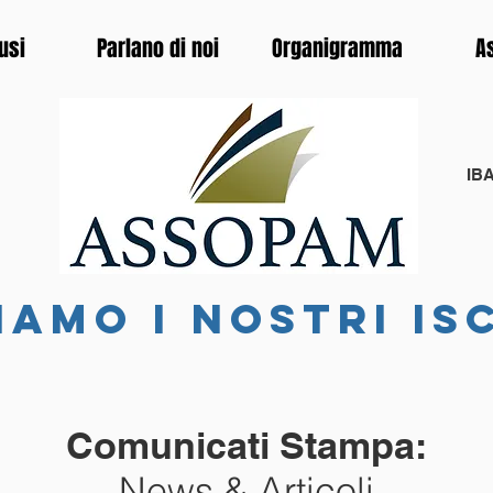
usi
Parlano di noi
Organigramma
A
IBA
iamo i nostri is
Comunicati Stampa:
News & Articoli