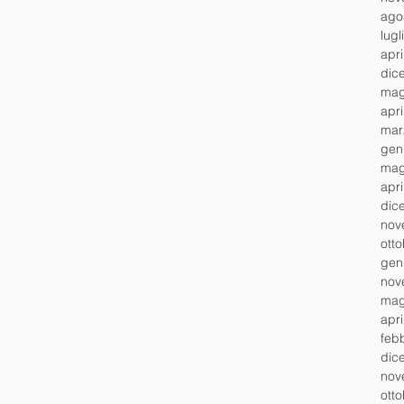
ago
lugl
apr
dic
mag
apr
mar
gen
mag
apr
dic
nov
ott
gen
nov
mag
apr
feb
dic
nov
ott