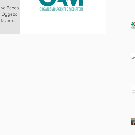
 epc Banca
0 Oggetto:
favore...