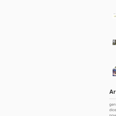
Ar
gen
dic
nov