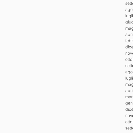
set
ago
lugl
giu
mag
apr
feb
dic
nov
ott
set
ago
lugl
mag
apr
mar
gen
dic
nov
ott
set