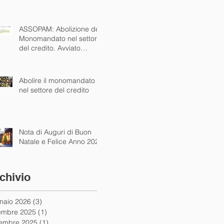
alle autorità
ASSOPAM: Abolizione del
Monomandato nel settore
del credito. Avviato
dialogo concreto con
istituzioni nazionali ed
europee
Abolire il monomandato
nel settore del credito
Nota di Auguri di Buon
Natale e Felice Anno 2025
chivio
naio 2026
(3)
3 post
embre 2025
(1)
1 post
embre 2025
(1)
1 post