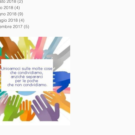
sto 2018
(2)
2 post
io 2018
(4)
4 post
gno 2018
(9)
9 post
gio 2018
(4)
4 post
embre 2017
(5)
5 post