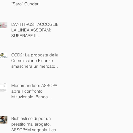
“Saro” Cundari
L’ANTITRUST ACCOGLIE
LA LINEA ASSOPAM:
SUPERARE IL
MONOMANDATO È
INTERESSE PUBBLICO
NAZIONALE
CCD2: La proposta della
Commissione Finanze
smaschera un mercato
nero che esiste da anni.
Ora via anche il
monomandato
Monomandato: ASSOPAM
apre il confronto
istituzionale. Banca
d’Italia disponibile al
tavolo
Richiesti soldi per un
prestito mai erogato,
ASSOPAM segnala il caso