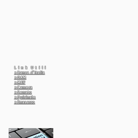
L i n k U t i l i
>Banca d'Italia
>OAM
>MEF
>Camera
>Senato
>Quirinale
>Enasarco