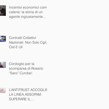
Incentivi economici come
catene: la storia di un
agente ingiustamente
bloccato dalla mandante
Contratti Collettivi
Nazionali: Non Solo Cgil,
Cisl E Uil
Cordoglio per la
scomparsa di Rosario
“Saro” Cundari
L’ANTITRUST ACCOGLIE
LA LINEA ASSOPAM:
SUPERARE IL
MONOMANDATO È
INTERESSE PUBBLICO