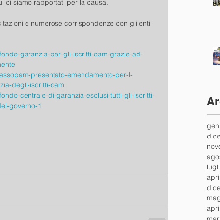
i ci siamo rapportati per la causa.
citazioni e numerose corrispondenze con gli enti 
fondo-garanzia-per-gli-iscritti-oam-grazie-ad-
mente
st/assopam-presentato-emendamento-per-l-
ia-degli-iscritti-oam
ndo-centrale-di-garanzia-esclusi-tutti-gli-iscritti-
Ar
del-governo-1
gen
dic
nov
ago
lugl
apri
dic
mag
apri
mar