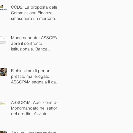
NAZIONALE
CCD2: La proposta della
Commissione Finanze
smaschera un mercato
nero che esiste da anni.
Ora via anche il
monomandato
Monomandato: ASSOPAM
apre il confronto
istituzionale. Banca
d’Italia disponibile al
tavolo
Richiesti soldi per un
prestito mai erogato,
ASSOPAM segnala il caso
alle autorità
ASSOPAM: Abolizione del
Monomandato nel settore
del credito. Avviato
dialogo concreto con
istituzioni nazionali ed
europee