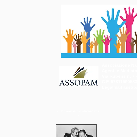
Associazione Naz
Agenti e Mediator
Via Rubens n. 7 
C.F. 9781159058
Legalmail
assop
- Per non dimenticare mai
-