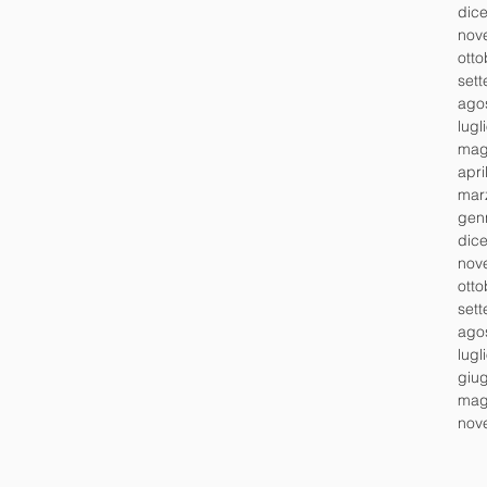
dic
nov
ott
set
ago
lugl
mag
apri
mar
gen
dic
nov
ott
set
ago
lugl
giu
mag
nov