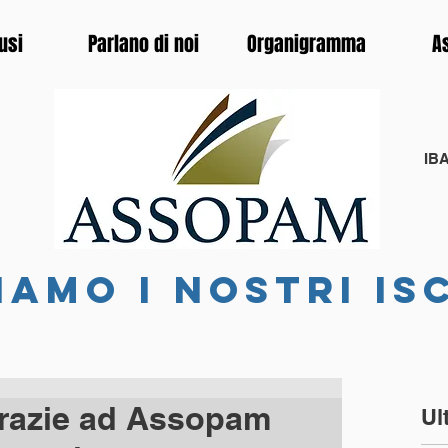
usi
Parlano di noi
Organigramma
A
IBA
iamo i nostri is
razie ad Assopam
Ul