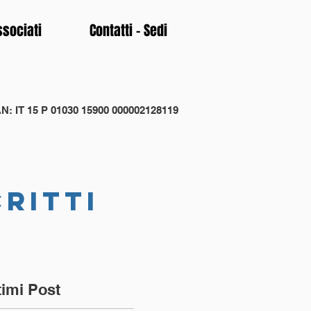
ssociati
Contatti - Sedi
N: IT 15 P 01030 15900 000002128119
critti
timi Post