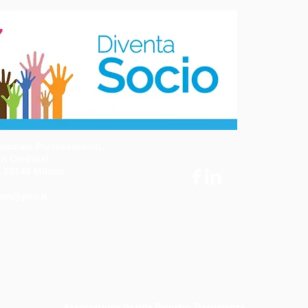
ionale Professionisti,
i Creditizi
- 20148 Milano
3
am@pec.it
Associazione Iscritta Registro Trasparenza