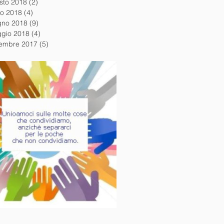
sto 2018
(2)
2 post
io 2018
(4)
4 post
gno 2018
(9)
9 post
gio 2018
(4)
4 post
embre 2017
(5)
5 post