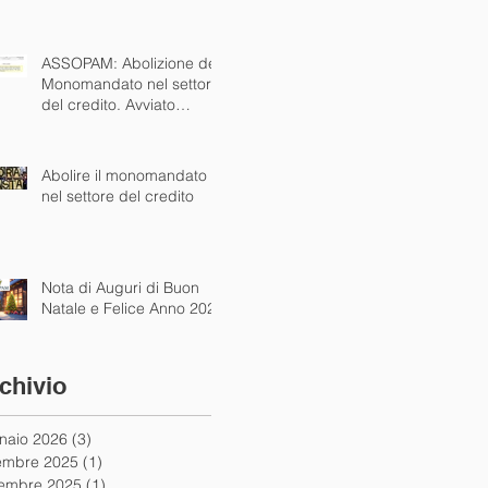
alle autorità
ASSOPAM: Abolizione del
Monomandato nel settore
del credito. Avviato
dialogo concreto con
istituzioni nazionali ed
europee
Abolire il monomandato
nel settore del credito
Nota di Auguri di Buon
Natale e Felice Anno 2025
chivio
naio 2026
(3)
3 post
embre 2025
(1)
1 post
embre 2025
(1)
1 post