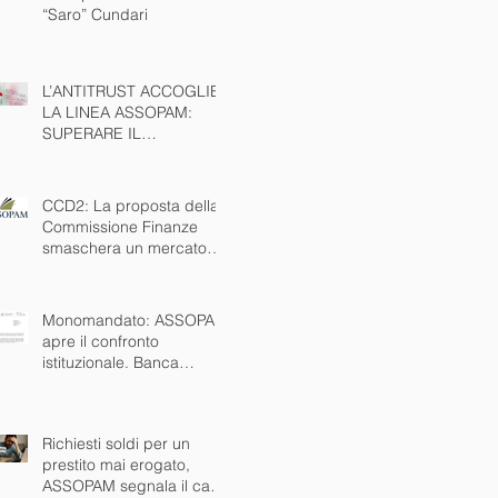
“Saro” Cundari
L’ANTITRUST ACCOGLIE
LA LINEA ASSOPAM:
SUPERARE IL
MONOMANDATO È
INTERESSE PUBBLICO
NAZIONALE
CCD2: La proposta della
Commissione Finanze
smaschera un mercato
nero che esiste da anni.
Ora via anche il
monomandato
Monomandato: ASSOPAM
apre il confronto
istituzionale. Banca
d’Italia disponibile al
tavolo
Richiesti soldi per un
prestito mai erogato,
ASSOPAM segnala il caso