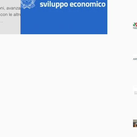
oni, avanzate
con le altre
..