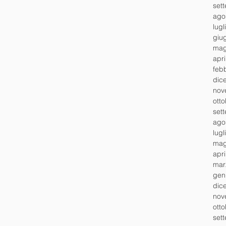
set
ago
lugl
giu
mag
apr
feb
dic
nov
ott
set
ago
lugl
mag
apr
mar
gen
dic
nov
ott
set