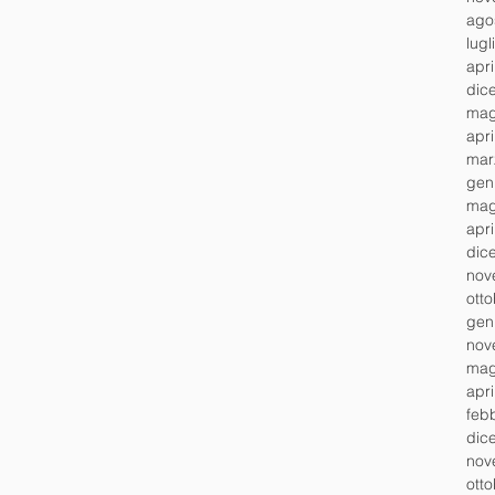
ago
lugl
apr
dic
mag
apr
mar
gen
mag
apr
dic
nov
ott
gen
nov
mag
apr
feb
dic
nov
ott