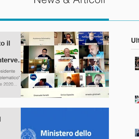
Ul
o il
intervento
esidente
telematico" di
e 2020...
l