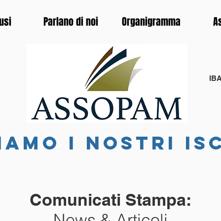
usi
Parlano di noi
Organigramma
A
IBA
iamo i nostri is
Comunicati Stampa:
News & Articoli