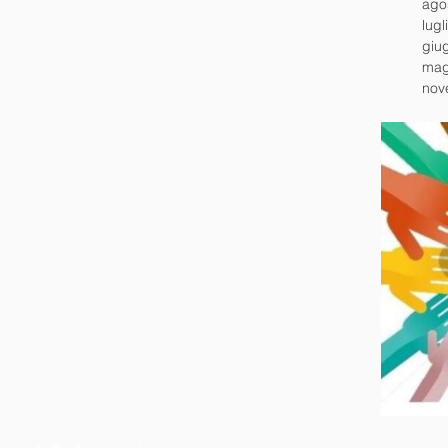
ago
lugl
giu
mag
nov