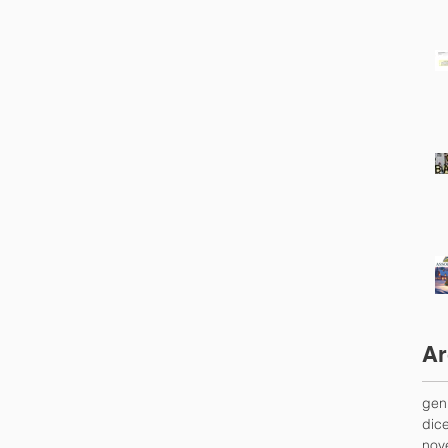
Ar
gen
dic
nov