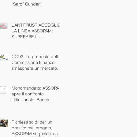
“Saro” Cundari
L’ANTITRUST ACCOGLIE
LA LINEA ASSOPAM:
SUPERARE IL
MONOMANDATO È
INTERESSE PUBBLICO
NAZIONALE
CCD2: La proposta della
Commissione Finanze
smaschera un mercato
nero che esiste da anni.
Ora via anche il
monomandato
Monomandato: ASSOPAM
apre il confronto
istituzionale. Banca
d’Italia disponibile al
tavolo
Richiesti soldi per un
prestito mai erogato,
ASSOPAM segnala il caso