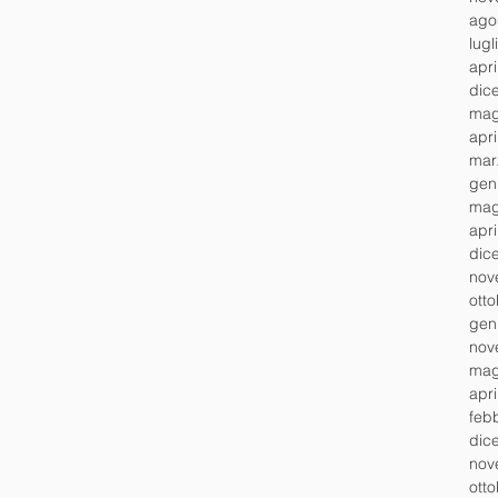
ago
lugl
apr
dic
mag
apr
mar
gen
mag
apr
dic
nov
ott
gen
nov
mag
apr
feb
dic
nov
ott