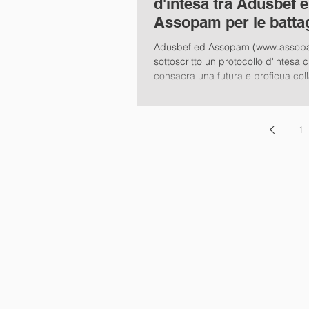
d'intesa tra Adusbef e
Assopam per le battag
comuni
Adusbef ed Assopam (www.assopa
sottoscritto un protocollo d'intesa 
consacra una futura e proficua coll
1