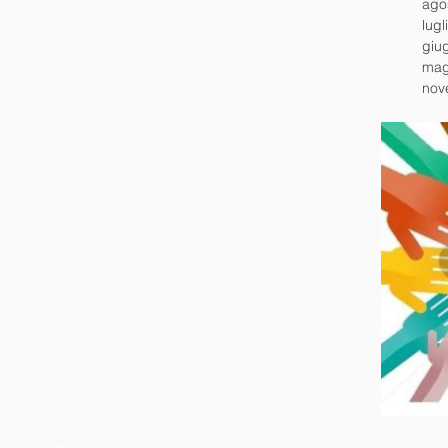
ago
lugl
giu
mag
nov