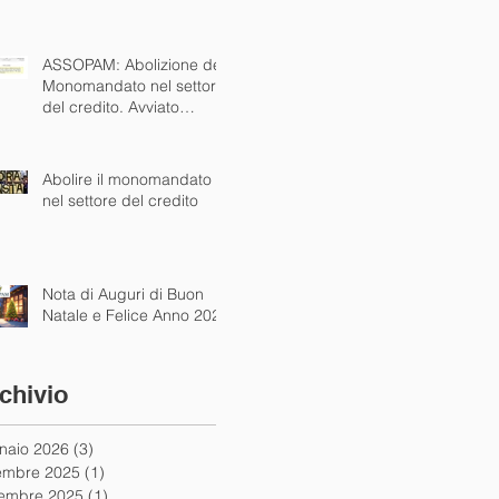
alle autorità
ASSOPAM: Abolizione del
Monomandato nel settore
del credito. Avviato
dialogo concreto con
istituzioni nazionali ed
europee
Abolire il monomandato
nel settore del credito
Nota di Auguri di Buon
Natale e Felice Anno 2025
chivio
naio 2026
(3)
3 post
embre 2025
(1)
1 post
embre 2025
(1)
1 post