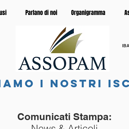
usi
Parlano di noi
Organigramma
A
IBA
iamo i nostri is
Comunicati Stampa:
News & Articoli