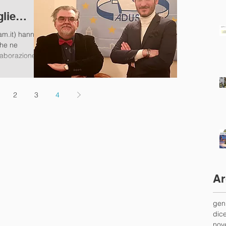
lie
m.it) hanno
che ne
aborazione...
2
3
4
Ar
gen
dic
nov