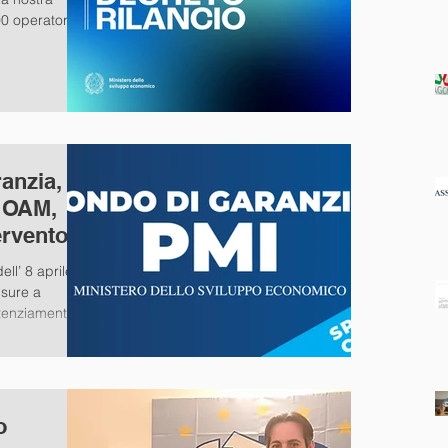
0 operatori
anzia,
ti OAM,
ervento
ll’ 8 aprile
isure a
tenziamento...
o