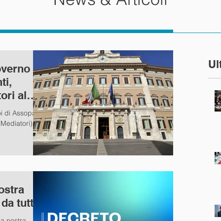
Ul
overno
ti,
ori al
Noi di Assopam
 Mediatori),
ostra
da tutti.
la nostra