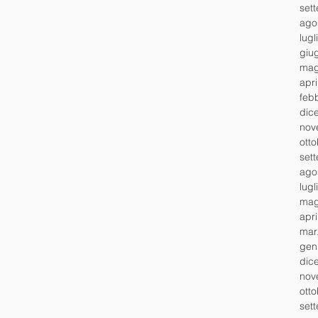
set
ago
lugl
giu
mag
apr
feb
dic
nov
ott
set
ago
lugl
mag
apr
mar
gen
dic
nov
ott
set