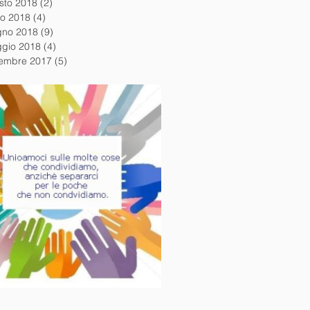
sto 2018
(2)
2 post
io 2018
(4)
4 post
gno 2018
(9)
9 post
gio 2018
(4)
4 post
embre 2017
(5)
5 post