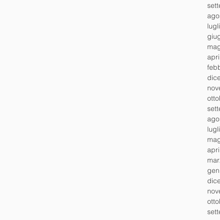
set
ago
lugl
giu
mag
apr
feb
dic
nov
ott
set
ago
lugl
mag
apr
mar
gen
dic
nov
ott
set