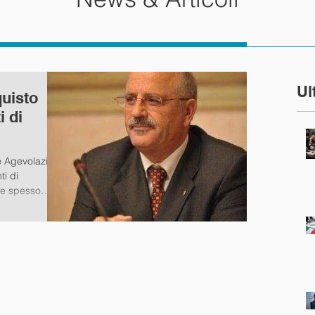
Ul
quisto
i di
 Agevolazioni
e spesso