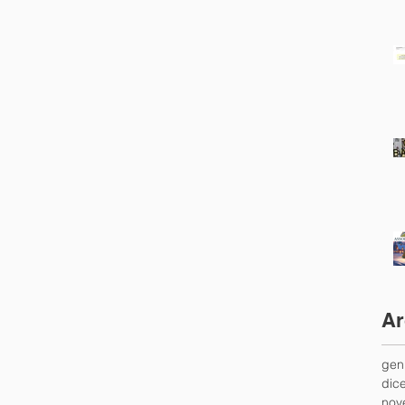
Ar
gen
dic
nov