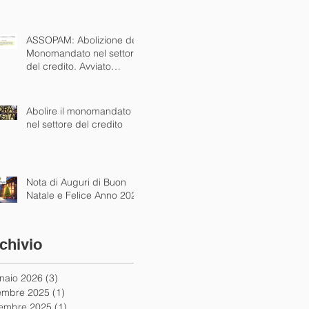
alle autorità
ASSOPAM: Abolizione del
Monomandato nel settore
del credito. Avviato
dialogo concreto con
istituzioni nazionali ed
europee
Abolire il monomandato
nel settore del credito
Nota di Auguri di Buon
Natale e Felice Anno 2025
chivio
naio 2026
(3)
3 post
embre 2025
(1)
1 post
embre 2025
(1)
1 post