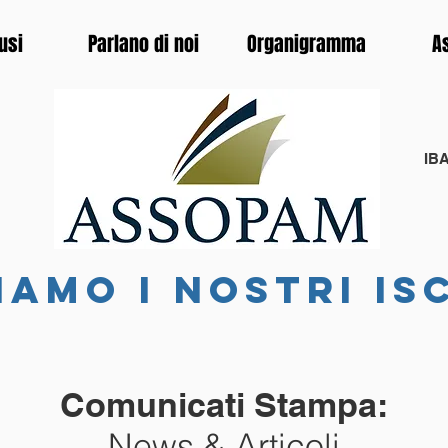
usi
Parlano di noi
Organigramma
A
IBA
iamo i nostri is
Comunicati Stampa:
News & Articoli