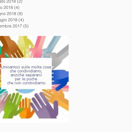
sto 2018
(2)
2 post
io 2018
(4)
4 post
gno 2018
(9)
9 post
gio 2018
(4)
4 post
embre 2017
(5)
5 post