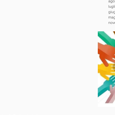
ago
lugl
giu
mag
nov