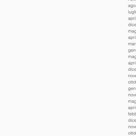
ago
lugl
apr
dic
mag
apr
mar
gen
mag
apr
dic
nov
ott
gen
nov
mag
apr
feb
dic
nov
ott