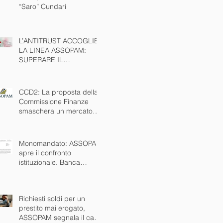
“Saro” Cundari
L’ANTITRUST ACCOGLIE
LA LINEA ASSOPAM:
SUPERARE IL
MONOMANDATO È
INTERESSE PUBBLICO
NAZIONALE
CCD2: La proposta della
Commissione Finanze
smaschera un mercato
nero che esiste da anni.
Ora via anche il
monomandato
Monomandato: ASSOPAM
apre il confronto
istituzionale. Banca
d’Italia disponibile al
tavolo
Richiesti soldi per un
prestito mai erogato,
ASSOPAM segnala il caso