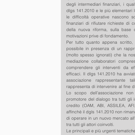
degli intermediari finanziari, i qu
dlgs 141.2010 e le più elementari 
le difficoltà operative nascono sop
finanziari di rifiutare richieste d
della nuova riforma, sulla base d
motivazioni prive di fondamento.
Per tutto quanto appena scritto, 
possibile in presenza di un rappr
(molto spesso ignorati) che la nost
mediazione collaboratori compresi
comprendere gli interventi da ef
efficaci. Il dlgs 141.2010 ha avvia
associazione rappresentante tal
rappresenta di intervenire al fine 
Lo scopo dell’associazione non
promotore del dialogo tra tutti gli i
credito (OAM, ABI, ASSILEA, AFI, 
affinchè il dgls 141.2010 non rima
di operare in un nuovo mercato all’
tra tutti gli attori coinvolti.
Le principali e più urgenti tematiche