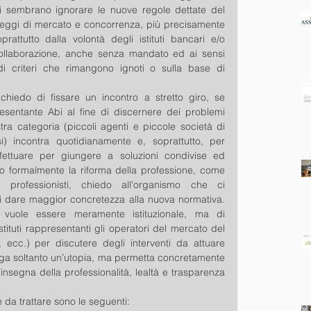
ali sembrano ignorare le nuove regole dettate del 
leggi di mercato e concorrenza, più precisamente 
rattutto dalla volontà degli istituti bancari e/o 
i collaborazione, anche senza mandato ed ai sensi 
i criteri che rimangono ignoti o sulla base di 
chiedo di fissare un incontro a stretto giro, se 
esentante Abi al fine di discernere dei problemi 
ra categoria (piccoli agenti e piccole società di 
) incontra quotidianamente e, soprattutto, per 
fettuare per giungere a soluzioni condivise ed 
to formalmente la riforma della professione, come 
i professionisti, chiedo all'organismo che ci 
di dare maggior concretezza alla nuova normativa. 
 vuole essere meramente istituzionale, ma di 
stituti rappresentanti gli operatori del mercato del 
ecc.) per discutere degli interventi da attuare 
nga soltanto un’utopia, ma permetta concretamente 
insegna della professionalità, lealtà e trasparenza 
 da trattare sono le seguenti: 