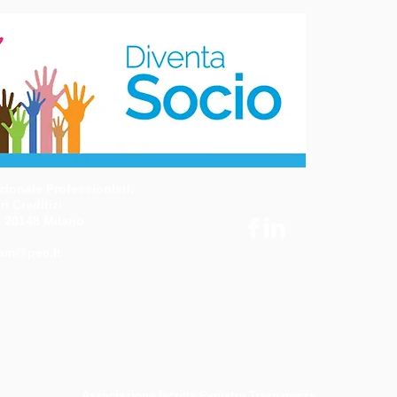
ionale Professionisti,
i Creditizi
- 20148 Milano
3
am@pec.it
Associazione Iscritta Registro Trasparenza