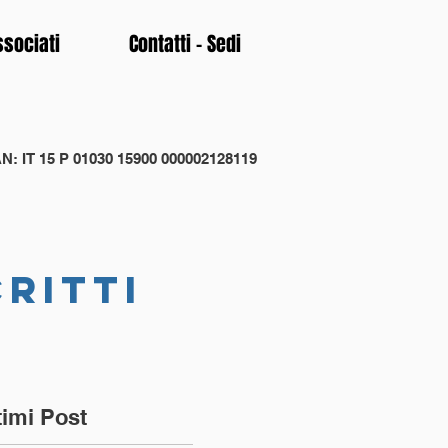
ssociati
Contatti - Sedi
N: IT 15 P 01030 15900 000002128119
critti
timi Post