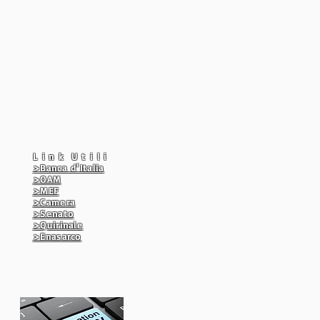
L i n k U t i l i
>Banca d'Italia
>OAM
>MEF
>Camera
>Senato
>Quirinale
>Enasarco