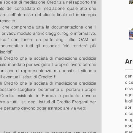
a società di mediazione Creditizia nel rapporto tra 
to del contrattato di mediazione quale atto che 
re nell’interesse del cliente finale ed in sinergia 
rescelto.  
 che comprenda tutta la documentazione che il 
rivacy, modulo antiriciclaggio, foglio informativo, 
ecc.” con l’onere da parte degli uffici OAM nel 
ocumenti a tutti gli associati “ciò renderà più 
critti”.  
di Credito che le società di mediazione creditizia 
Ar
ale mandato per svolgere il proprio lavoro perché 
nzione di rappresentanza, ma bensì si limitano a 
gen
i eventuali Istituti di Credito!!!  
dic
di Credito che le società di mediazione creditizia 
nov
ossono scegliere liberamente di portare i propri 
ago
di Credito esistente in Europa e pertanto devono 
lugl
 tutti i siti degli Istituti di Credito Eroganti per 
apri
o e pertanto devono poter estrapolare via web:  
dic
mag
apri
mar