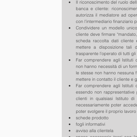
Il riconoscimento del ruolo dell
banca e cliente: riconoscimen
autorizza il mediatore ad opera
con l’intermediario finanziario p
Condividere un modello unico
cliente deve firmare “mandato, p
scheda raccolta dati cliente 
mettere a disposizione tali d
trasparente l’operato di tutti gli is
Far comprendere agli Istituti 
non hanno necessità di un form
le stesse non hanno nessuna fu
mettere in contatto il cliente e gl
Far comprendere agli Istituti 
essendo non rappresentative p
clienti in qualsiasi Istituto 
necessariamente poter accedere a
poter svolgere il proprio lavor
schede prodotto  
fogli informativi  
avviso alla clientela  