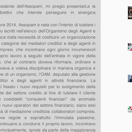
esidente dell’Assopam, mi pregio presentarLe la 
biettivi che intende perseguire in sinergica 
re 2014, Assopam è nata con l’intento di tutelare i 
dito iscritti nell’elenco dell’Organismo degli Agenti e 
sce dalla necessità di costituire un organizzazione 
categorie dei mediatori creditizi e degli agenti in 
 compresi, che incontrano ogni giorno innumerevoli 
oprio lavoro a seguito dell’entrata in vigore della 
), che al contrario doveva riformare, ordinare e 
 doveva e voleva disciplinare in maniera organica e 
one di un organismo, l’OAM, deputato alla gestione 
tizi e degli agenti in attività finanziaria. La 
fissato i nuovi requisiti per lo svolgimento della 
del settore credito al fine di tutelare il cliente 
cosiddetti “consulenti finanziari” da anomalie 
 nuovi operatori del settore finanziario, siano essi 
età di mediazione creditizia collaboratori compresi, 
ove regole e soprattutto l’immutata passione, 
ontinuano a condurre il proprio lavoro, incontrano 
rincipalmente, ignote da parte della maggioranza 