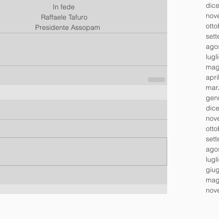
dic
                                                                                    In fede
nov
                                                                              Raffaele Tafuro
ott
                                                                           Presidente Assopam
set
ago
lugl
mag
apri
mar
gen
dic
nov
ott
set
ago
lugl
giu
mag
nov