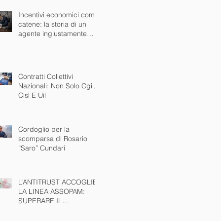
Incentivi economici come
catene: la storia di un
agente ingiustamente
bloccato dalla mandante
Contratti Collettivi
Nazionali: Non Solo Cgil,
Cisl E Uil
Cordoglio per la
scomparsa di Rosario
“Saro” Cundari
L’ANTITRUST ACCOGLIE
LA LINEA ASSOPAM:
SUPERARE IL
MONOMANDATO È
INTERESSE PUBBLICO