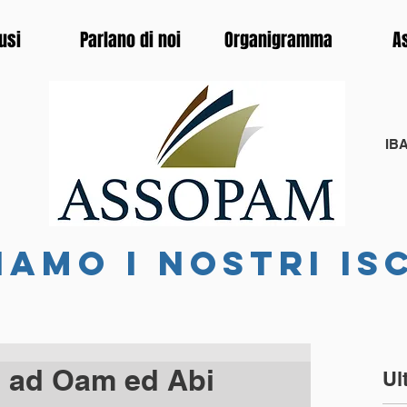
usi
Parlano di noi
Organigramma
A
IBA
iamo i nostri is
 ad Oam ed Abi
Ul