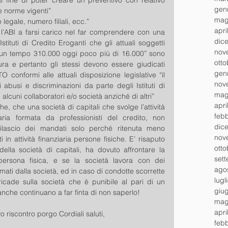
 fine di poter creare un preventivo con relativo 
gen
 norme vigenti”  
mag
legale, numero filiali, ecc.”  
apri
l’ABI a farsi carico nel far comprendere con una 
dic
Istituti di Credito Eroganti che gli attuali soggetti 
nov
ori un tempo 310.000 oggi poco più di 16.000” sono 
ott
ra e pertanto gli stessi devono essere giudicati 
gen
nformi alle attuali disposizione legislative “il 
nov
abusi e discriminazioni da parte degli Istituti di 
mag
alcuni collaboratori e/o società anziché di altri”  
apri
, che una società di capitali che svolge l’attività 
feb
iaria formata da professionisti del credito, non 
dic
rilascio dei mandati solo perché ritenuta meno 
nov
i in attività finanziaria persone fisiche. E’ risaputo 
ott
ella società di capitali, ha dovuto affrontare la 
set
persona fisica, e se la società lavora con dei 
ago
rmati dalla società, ed in caso di condotte scorrette 
lugl
 ricade sulla società che è punibile al pari di un 
giu
nche continuano a far finta di non saperlo!  
mag
apri
o riscontro porgo Cordiali saluti,
feb