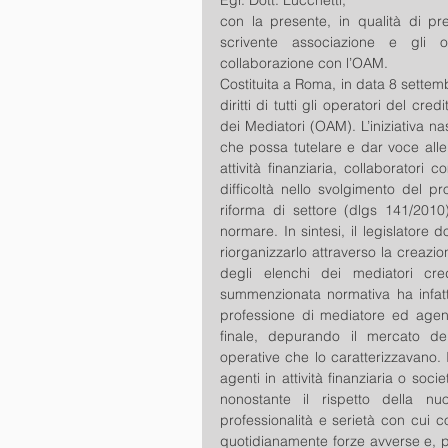
Egr. Dott. Lucchetti,
con la presente, in qualità di pr
scrivente associazione e gli o
collaborazione con l’OAM.
Costituita a Roma, in data 8 settemb
diritti di tutti gli operatori del cre
dei Mediatori (OAM). L’iniziativa na
che possa tutelare e dar voce alle 
attività finanziaria, collaboratori
difficoltà nello svolgimento del pr
riforma di settore (dlgs 141/2010
normare. In sintesi, il legislatore
riorganizzarlo attraverso la creazi
degli elenchi dei mediatori credi
summenzionata normativa ha infatti 
professione di mediatore ed agente 
finale, depurando il mercato dei 
operative che lo caratterizzavano. I
agenti in attività finanziaria o soci
nonostante il rispetto della nu
professionalità e serietà con cui c
quotidianamente forze avverse e, p