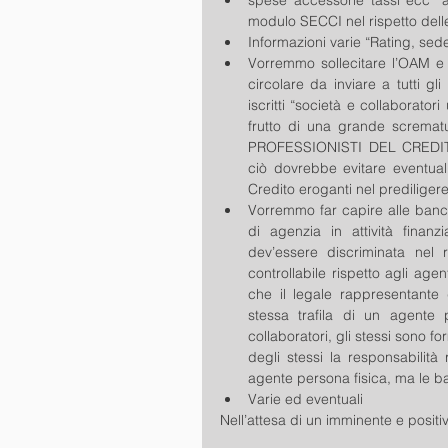
spese accessorie tassi ecc “al
modulo SECCI nel rispetto delle
Informazioni varie “Rating, sede 
Vorremmo sollecitare l’OAM e 
circolare da inviare a tutti gli 
iscritti “società e collaborat
frutto di una grande scrematu
PROFESSIONISTI DEL CREDITO co
ciò dovrebbe evitare eventuali 
Credito eroganti nel prediligere 
Vorremmo far capire alle banche
di agenzia in attività finanz
dev’essere discriminata nel 
controllabile rispetto agli agent
che il legale rappresentante d
stessa trafila di un agente 
collaboratori, gli stessi sono fo
degli stessi la responsabilità
agente persona fisica, ma le ba
Varie ed eventuali 
Nell’attesa di un imminente e positiv