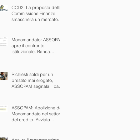
NAZIONALE
CCD2: La proposta della
Commissione Finanze
smaschera un mercato
nero che esiste da anni.
Ora via anche il
monomandato
Monomandato: ASSOPAM
apre il confronto
istituzionale. Banca
d’Italia disponibile al
tavolo
Richiesti soldi per un
prestito mai erogato,
ASSOPAM segnala il caso
alle autorità
ASSOPAM: Abolizione del
Monomandato nel settore
del credito. Avviato
dialogo concreto con
istituzioni nazionali ed
europee