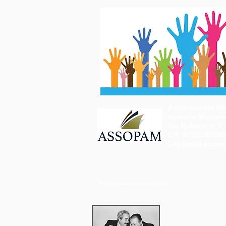
Associazione Naz
Agenti e Mediator
Via Rubens n. 7 
C.F. 9781159058
Legalmail
assop
- Per non dimenticare mai
-