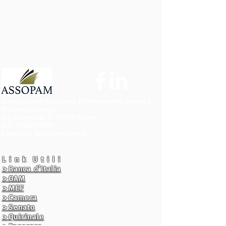
Associazione Nazionale Professionisti, Agenti e
Mediatori Creditizi
Via Rubens n. 7 - 20148 Milano
C.F.
97811590583
Legalmail
assopam@pec.it
L i n k U t i l i
>Banca d'Italia
>OAM
>MEF
>Camera
>Senato
>Quirinale